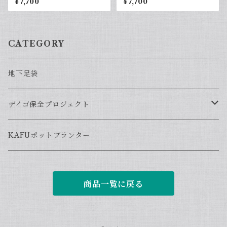
¥7,700
¥7,700
CATEGORY
地下足袋
デイゴ保全プロジェクト
浴衣・てぬぐい
KAFUポットプランター
商品一覧に戻る