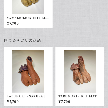
YAMAMOMONOKI × LEO
PARD 26.0cm
¥7,700
同じカテゴリの商品
TABUNOKI × SAKURA 24.
TABUNOKI × ICHIMATU
0cm
KOUSHI 23.0cm
¥7,700
¥7,700