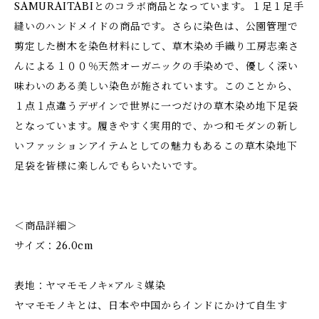
SAMURAITABIとのコラボ商品となっています。１足１足手
縫いのハンドメイドの商品です。さらに染色は、公園管理で
剪定した樹木を染色材料にして、草木染め手織り工房志楽さ
んによる１００％天然オーガニックの手染めで、優しく深い
味わいのある美しい染色が施されています。このことから、
１点１点違うデザインで世界に一つだけの草木染め地下足袋
となっています。履きやすく実用的で、かつ和モダンの新し
いファッションアイテムとしての魅力もあるこの草木染地下
足袋を皆様に楽しんでもらいたいです。
＜商品詳細＞
サイズ：26.0cm
表地：ヤマモモノキ×アルミ媒染
ヤマモモノキとは、日本や中国からインドにかけて自生す