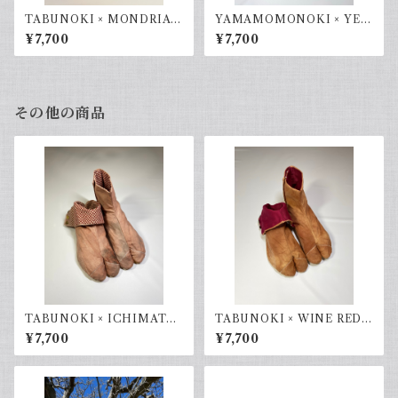
TABUNOKI × MONDRIAN
YAMAMOMONOKI × YEL
23.0cm
LOW GREEN 27.0cm
¥7,700
¥7,700
その他の商品
TABUNOKI × ICHIMATU
TABUNOKI × WINE RED 2
KOUSHI 24.0cm
4.0cm
¥7,700
¥7,700