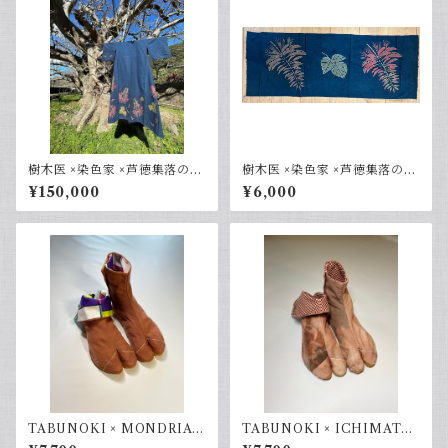
樹木医 ×染色家 ×芦徳集落の手
樹木医 ×染色家 ×芦徳集落の手
仕事コラボ 浴衣
仕事コラボ てぬぐい
¥150,000
¥6,000
TABUNOKI × MONDRIAN
TABUNOKI × ICHIMATU
23.0cm
KOUSHI 23.0cm